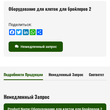
Оборудование для клеток для бройлеров 2
Поделиться:
Facebook
Twitter
LinkedIn
WhatsApp
Share
Немедленный запрос
Подробности Продукции
Немедленный Запрос
Соответству
Немедленный Запрос